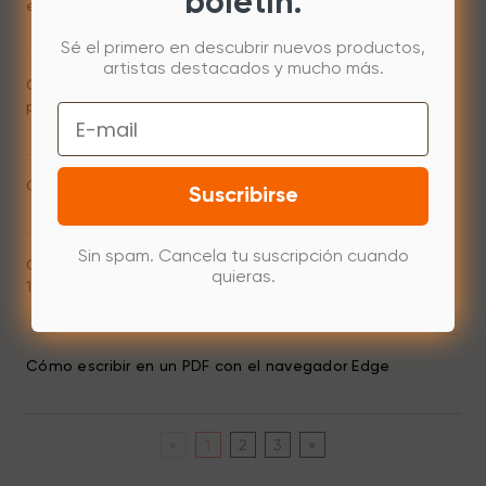
boletín.
en WPS
Sé el primero en descubrir nuevos productos,
artistas destacados y mucho más.
Cómo desactivar el botón derecho del ratón con
presión prolongada en Windows 11
Email
Cómo desinstalar el controlador XPPEN en Windows
Suscribirse
Sin spam. Cancela tu suscripción cuando
Cómo eliminar el efecto de ondulaciones en Windows
quieras.
11
Cómo escribir en un PDF con el navegador Edge
«
1
2
3
»