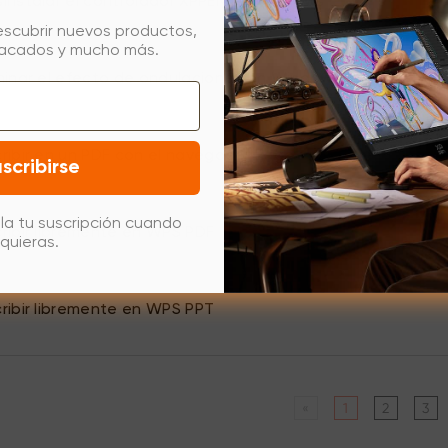
nstalar el controlador XPPEN en Windows
escubrir nuevos productos,
tacados y mucho más.
inar el efecto de ondulaciones en Windows 11
ibir en un PDF con el navegador Edge
scribirse
la tu suscripción cuando
ibir libremente en WPS PDF
quieras.
ibir libremente en WPS PPT
«
1
2
3