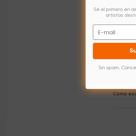
Cómo desi
Sé el primero en d
artistas des
Cómo elim
Email
Cómo escr
Su
Sin spam. Cance
Cómo escr
Cómo escr