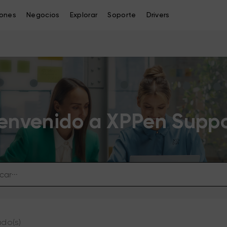
iones
Negocios
Explorar
Soporte
Drivers
envenido a XPPen Supp
ado(s)