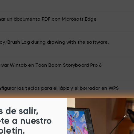
mar un documento PDF con Microsoft Edge
ncy/Brush Lag during drawing with the software.
ivar Wintab en Toon Boom Storyboard Pro 6
igurar las teclas para el lápiz y el borrador en WPS
 de salir,
ctivar el botón derecho del ratón con presión prolonga
ete a nuestro
oletín.