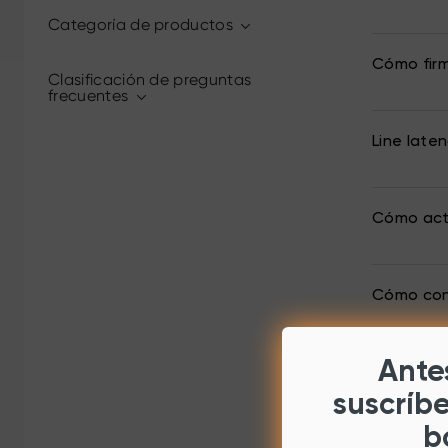
Categoría de productos
Cómo fir
Clasificación de preguntas
frecuentes
Line late
Cómo act
Cómo conf
Antes
Cómo desa
suscríb
b