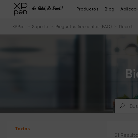
Productos
Blog
Aplicac
XPPen
>
Soporte
>
Preguntas frecuentes (FAQ)
>
Deco L
Bi
Todos
21 Result