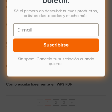
boletín.
Cómo desactivar el botón derecho del ratón con
presión prolongada en Windows 11
Sé el primero en descubrir nuevos productos,
artistas destacados y mucho más.
Cómo desinstalar el controlador XPPEN en Windows
Email
Cómo eliminar el efecto de ondulaciones en Windows
Suscribirse
11
Sin spam. Cancela tu suscripción cuando
quieras.
Cómo escribir en un PDF con el navegador Edge
Cómo escribir libremente en WPS PDF
«
1
2
3
»