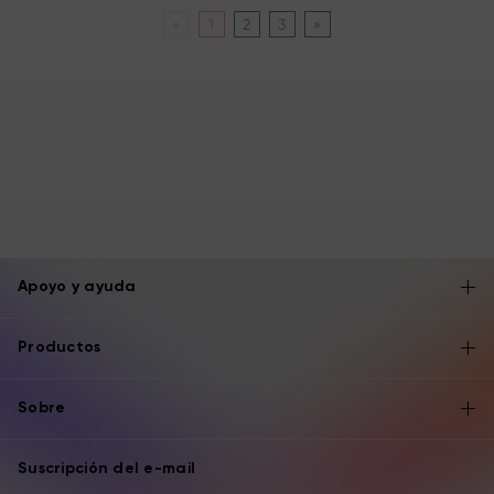
«
1
2
3
»
Apoyo y ayuda
Productos
Sobre
Suscripción del e-mail