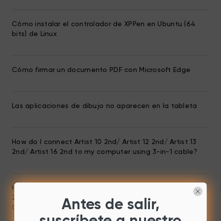
Cómo instalar el controlador de XPPen en Ubuntu (64
bits) de Linux
Cómo firmar un documento PDF con Microsoft Edge
Las aplicaciones de dibujo no aparecen en la tableta
How do I connect Artist 10 2nd/ Artist 12 2nd/ Artist 13
2nd/ Artist 16 2nd to my computer using 3-in-1 cable?
How do I connect Artist 10 2nd/ Artist 12 2nd/ Artist 13
2nd/ Artist 16 2nd to my computer using USB-C to USB-
Antes de salir,
C cable?