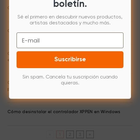
boletín.
Cambio de mapeo de pantalla en la tableta digital
Sé el primero en descubrir nuevos productos,
artistas destacados y mucho más.
Cómo activar Wintab en Toon Boom Storyboard Pro 6
Email
Cómo configurar las teclas para el lápiz y el borrador
Suscribirse
en WPS
Sin spam. Cancela tu suscripción cuando
Cómo desactivar el botón derecho del ratón con
quieras.
presión prolongada en Windows 11
Cómo desinstalar el controlador XPPEN en Windows
«
1
2
3
»