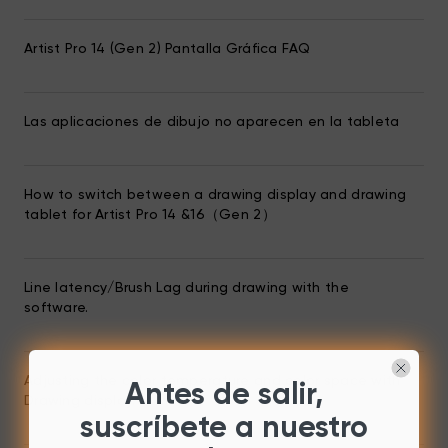
Artist Pro 14 (Gen 2) Pantalla Gráfica FAQ
Las aplicaciones de dibujo no aparecen en la tableta
How to switch between a drawing display and drawing
tablet for Artist Pro 14 &16（Gen 2）
Line latency/Brush Lag during drawing with the
software.
Adjusting the color temperature and color space with
Antes de salir,
Drawing display.
suscríbete a nuestro